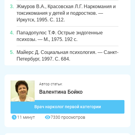
ЗАДАТЬ ВОПРОС
Жмуров В.А., Красовская Л.Г. Наркомания и
Касли
Роза
токсикомания у детей и подростков. —
Иркутск, 1995. С. 112.
ПОЛУЧИТЬ ПОМОЩЬ
ПОЛУЧИТЬ ПОМОЩЬ
ПОЛУЧИТЬ ПОМОЩЬ
Челябинск
Сим
Пападопулос Т.Ф. Острые эндогенные
Красногорский
Нязепетровск
психозы. — М., 1975. 192 с.
Первомайский
Карабаш
Майерс Д. Социальная психология. — Санкт-
Петербург, 1997. С. 684.
Юрюзань
Верхнеуральск
Локомотивный
Миньяр
Записаться
Записаться
Записаться
Автор статьи:
Зауральский
Межозерный
Валентина Бойко
Я ознакомлен и принимаю
Я ознакомлен и принимаю
Я ознакомлен и принимаю
условия работы сайта
условия работы сайта
условия работы сайта
Катав-Ивановск
Куса
Задать вопрос
Врач нарколог первой категории
Пласт
Бакал
11 минут
7330 просмотров
Я ознакомлен и принимаю
условия работы сайта
Усть-Катав
Верхний Уфалей