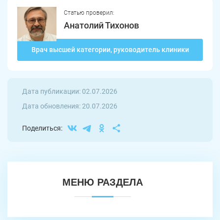
Еманжелинск
Карталы
Статью проверил:
Анатолий Тихонов
Аша
Трехгорный
Врач высшей категории, руководитель клиники
Коркино
Кыштым
Южноуральск
Сатка
Дата публикации: 02.07.2026
Чебаркуль
Снежинск
Дата обновления: 20.07.2026
Троицк
Озерск
Поделиться:
Копейск
Миасс
Златоуст
Магнитогорск
МЕНЮ РАЗДЕЛА