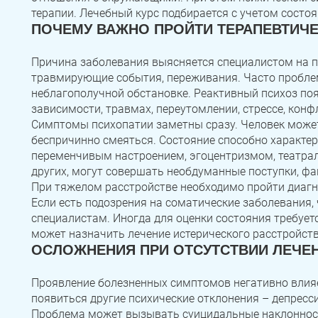
Зауральский
Межозерный
Катав-Ивановск
терапии. Лечебный курс подбирается с учетом состоя
ПОЧЕМУ ВАЖНО ПРОЙТИ ТЕРАПЕВТИЧ
Куса
Пласт
Бакал
Записаться
Записаться
Записаться
Причина заболевания выясняется специалистом на п
Усть-Катав
Верхний Уфалей
Еманжелинск
травмирующие события, переживания. Часто пробле
Я ознакомлен и принимаю
Я ознакомлен и принимаю
Я ознакомлен и принимаю
условия работы сайта
условия работы сайта
условия работы сайта
неблагополучной обстановке. Реактивный психоз поя
Карталы
Аша
Трехгорный
Задать вопрос
зависимости, травмах, переутомлении, стрессе, конф
Симптомы психопатии заметны сразу. Человек может
Коркино
Кыштым
Южноуральск
Я ознакомлен и принимаю
условия работы сайта
беспричинно смеяться. Состояние способно характе
переменчивым настроением, эгоцентризмом, театрал
Сатка
Чебаркуль
Снежинск
других, могут совершать необдуманные поступки, фа
При тяжелом расстройстве необходимо пройти диагно
Троицк
Озерск
Копейск
Если есть подозрения на соматические заболевания,
специалистам. Иногда для оценки состояния требует
Миасс
Златоуст
Магнитогорск
может назначить лечение истерического расстройств
ОСЛОЖНЕНИЯ ПРИ ОТСУТСТВИИ ЛЕЧЕ
Проявление болезненных симптомов негативно влияе
появиться другие психические отклонения – депресси
Проблема может вызывать суицидальные наклонност