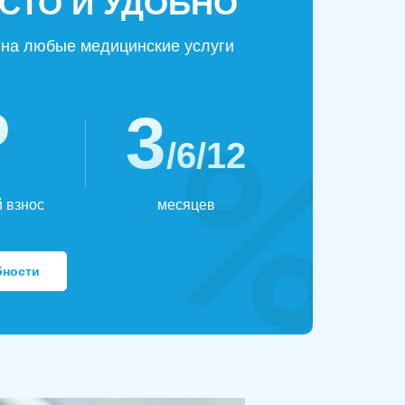
СТО И УДОБНО
на любые медицинские услуги
₽
3
/6/12
 взнос
месяцев
бности