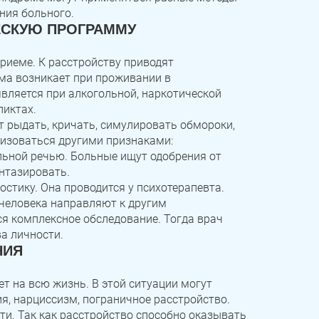
ния больного.
ЕСКУЮ ПРОГРАММУ
риеме. К расстройству приводят
ма возникает при проживании в
вляется при алкогольной, наркотической
ликтах.
 рыдать, кричать, симулировать обмороки,
ризоваться другими признаками:
ьной речью. Больные ищут одобрения от
нтазировать.
стику. Она проводится у психотерапевта.
 человека направляют к другим
ся комплексное обследование. Тогда врач
а личности.
НИЯ
т на всю жизнь. В этой ситуации могут
я, нарциссизм, пограничное расстройство.
и. Так как расстройство способно оказывать