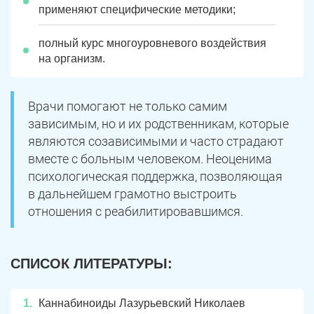
применяют специфические методики;
Чебаркуль
Снежинск
Троицк
Озерск
полный курс многоуровневого воздействия
на организм.
Копейск
Миасс
Златоуст
Магнитогорск
Врачи помогают не только самим
зависимым, но и их родственникам, которые
являются созависимыми и часто страдают
вместе с больным человеком. Неоценима
психологическая поддержка, позволяющая
в дальнейшем грамотно выстроить
отношения с реабилитировавшимся.
СПИСОК ЛИТЕРАТУРЫ:
Каннабиноиды Лазурьевский Николаев