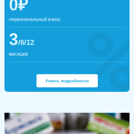
0₽
первоначальный взнос
3
/6/12
месяцев
Узнать подробности