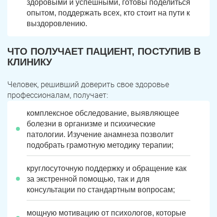
здоровыми и успешными, готовы поделиться
Юрюзань
Верхнеуральск
опытом, поддержать всех, кто стоит на пути к
выздоровлению.
Локомотивный
Миньяр
Записаться
Записаться
Записаться
ЧТО ПОЛУЧАЕТ ПАЦИЕНТ, ПОСТУПИВ В
Зауральский
Межозерный
КЛИНИКУ
Я ознакомлен и принимаю
Я ознакомлен и принимаю
Я ознакомлен и принимаю
условия работы сайта
условия работы сайта
условия работы сайта
Катав-Ивановск
Куса
Задать вопрос
Человек, решивший доверить свое здоровье
профессионалам, получает:
Пласт
Бакал
Я ознакомлен и принимаю
условия работы сайта
комплексное обследование, выявляющее
Усть-Катав
Верхний Уфалей
болезни в организме и психические
патологии. Изучение анамнеза позволит
Еманжелинск
Карталы
подобрать грамотную методику терапии;
Аша
Трехгорный
круглосуточную поддержку и обращение как
за экстренной помощью, так и для
Коркино
Кыштым
консультации по стандартным вопросам;
Южноуральск
Сатка
мощную мотивацию от психологов, которые