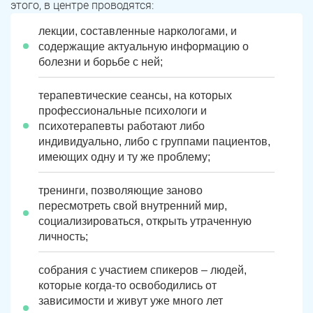
этого, в центре проводятся:
лекции, составленные наркологами, и
содержащие актуальную информацию о
болезни и борьбе с ней;
терапевтические сеансы, на которых
профессиональные психологи и
психотерапевты работают либо
индивидуально, либо с группами пациентов,
имеющих одну и ту же проблему;
ЗАДАТЬ ВОПРОС
тренинги, позволяющие заново
Касли
Роза
пересмотреть свой внутренний мир,
социализироваться, открыть утраченную
ПОЛУЧИТЬ ПОМОЩЬ
ПОЛУЧИТЬ ПОМОЩЬ
ПОЛУЧИТЬ ПОМОЩЬ
Челябинск
Сим
личность;
Красногорский
Нязепетровск
собрания с участием спикеров – людей,
которые когда-то освободились от
Первомайский
Карабаш
зависимости и живут уже много лет