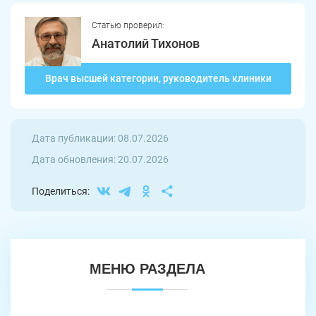
Троицк
Озерск
Статью проверил:
Анатолий Тихонов
Копейск
Миасс
Врач высшей категории, руководитель клиники
Златоуст
Магнитогорск
Дата публикации: 08.07.2026
Дата обновления: 20.07.2026
Поделиться:
МЕНЮ РАЗДЕЛА