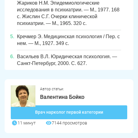
Жариков Н.М. Эпидемиологические
исследования в психиатрии. — М., 1977. 168
Локомотивный
Миньяр
с. Жислин С.Г. Очерки клинической
Записаться
Записаться
Записаться
психиатрии. — М., 1965. 320 с.
Зауральский
Межозерный
Я ознакомлен и принимаю
Я ознакомлен и принимаю
Я ознакомлен и принимаю
условия работы сайта
условия работы сайта
условия работы сайта
Кречмер Э. Медицинская психология / Пер. с
Катав-Ивановск
Куса
Задать вопрос
нем. — М., 1927. 349 с.
Пласт
Бакал
Я ознакомлен и принимаю
условия работы сайта
Васильев В.Л. Юридическая психология. —
Санкт-Петербург, 2000. С. 627.
Усть-Катав
Верхний Уфалей
Еманжелинск
Карталы
Автор статьи:
Аша
Трехгорный
Валентина Бойко
Коркино
Кыштым
Врач нарколог первой категории
Южноуральск
Сатка
11 минут
7144 просмотров
Чебаркуль
Снежинск