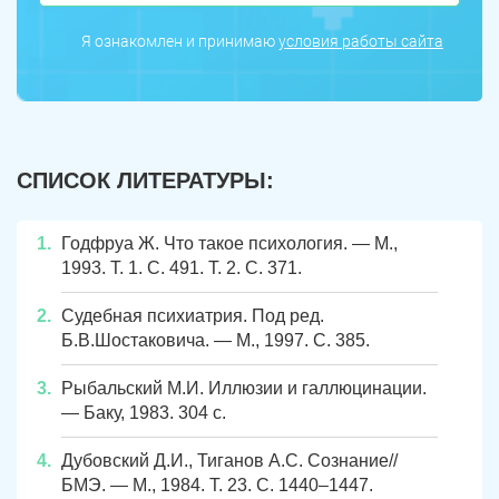
Я ознакомлен и принимаю
условия работы сайта
СПИСОК ЛИТЕРАТУРЫ:
Годфруа Ж. Что такое психология. — М.,
ЗАДАТЬ ВОПРОС
1993. Т. 1. С. 491. Т. 2. С. 371.
Касли
Роза
Судебная психиатрия. Под ред.
ПОЛУЧИТЬ ПОМОЩЬ
ПОЛУЧИТЬ ПОМОЩЬ
ПОЛУЧИТЬ ПОМОЩЬ
Б.В.Шостаковича. — М., 1997. С. 385.
Челябинск
Сим
Рыбальский М.И. Иллюзии и галлюцинации.
Красногорский
Нязепетровск
— Баку, 1983. 304 с.
Первомайский
Карабаш
Дубовский Д.И., Тиганов А.С. Сознание//
БМЭ. — М., 1984. Т. 23. С. 1440–1447.
Юрюзань
Верхнеуральск