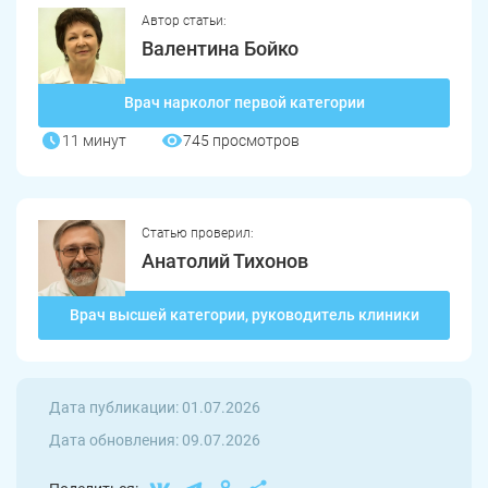
Автор статьи:
Пласт
Бакал
Валентина Бойко
Я ознакомлен и принимаю
условия работы сайта
Усть-Катав
Верхний Уфалей
Врач нарколог первой категории
Еманжелинск
Карталы
11 минут
745 просмотров
Аша
Трехгорный
Коркино
Кыштым
Статью проверил:
Анатолий Тихонов
Южноуральск
Сатка
Врач высшей категории, руководитель клиники
Чебаркуль
Снежинск
Троицк
Озерск
Дата публикации: 01.07.2026
Копейск
Миасс
Дата обновления: 09.07.2026
Златоуст
Магнитогорск