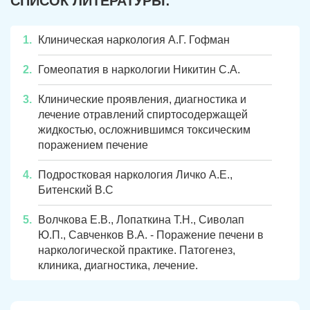
СПИСОК ЛИТЕРАТУРЫ:
Клиническая наркология А.Г. Гофман
Гомеопатия в наркологии Никитин С.А.
ЗАДАТЬ ВОПРОС
Касли
Роза
Клинические проявления, диагностика и
лечение отравлений спиртосодержащей
ПОЛУЧИТЬ ПОМОЩЬ
ПОЛУЧИТЬ ПОМОЩЬ
ПОЛУЧИТЬ ПОМОЩЬ
Челябинск
Сим
жидкостью, осложнившимся токсическим
поражением печение
Красногорский
Нязепетровск
Подростковая наркология Личко А.Е.,
Первомайский
Карабаш
Битенский В.С
Юрюзань
Верхнеуральск
Волчкова Е.В., Лопаткина Т.Н., Сиволап
Ю.П., Савченков В.А. - Поражение печени в
Локомотивный
Миньяр
наркологической практике. Патогенез,
Записаться
Записаться
Записаться
клиника, диагностика, лечение.
Зауральский
Межозерный
Я ознакомлен и принимаю
Я ознакомлен и принимаю
Я ознакомлен и принимаю
условия работы сайта
условия работы сайта
условия работы сайта
Катав-Ивановск
Куса
Задать вопрос