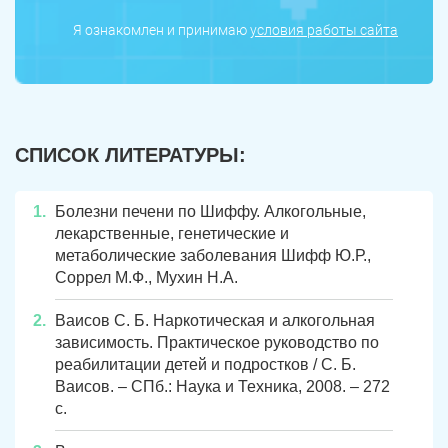
Я ознакомлен и принимаю
условия работы сайта
ЗАДАТЬ ВОПРОС
СПИСОК ЛИТЕРАТУРЫ:
Касли
Роза
ПОЛУЧИТЬ ПОМОЩЬ
ПОЛУЧИТЬ ПОМОЩЬ
ПОЛУЧИТЬ ПОМОЩЬ
Челябинск
Сим
Болезни печени по Шиффу. Алкогольные,
лекарственные, генетические и
Красногорский
Нязепетровск
метаболические заболевания Шифф Ю.Р.,
Соррел М.Ф., Мухин Н.А.
Первомайский
Карабаш
Ваисов С. Б. Наркотическая и алкогольная
Юрюзань
Верхнеуральск
зависимость. Практическое руководство по
реабилитации детей и подростков / С. Б.
Локомотивный
Миньяр
Ваисов. – СПб.: Наука и Техника, 2008. – 272
Записаться
Записаться
Записаться
с.
Зауральский
Межозерный