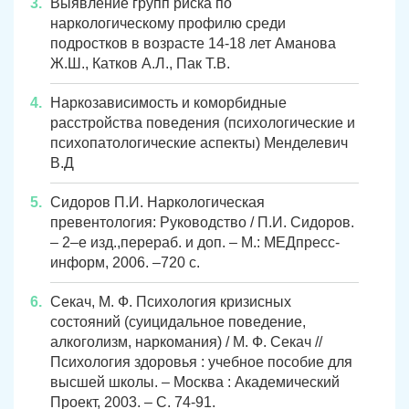
Выявление групп риска по
Я ознакомлен и принимаю
Я ознакомлен и принимаю
Я ознакомлен и принимаю
условия работы сайта
условия работы сайта
условия работы сайта
Катав-Ивановск
Куса
Задать вопрос
наркологическому профилю среди
подростков в возрасте 14-18 лет Аманова
Пласт
Бакал
Ж.Ш., Катков А.Л., Пак Т.В.
Я ознакомлен и принимаю
условия работы сайта
Усть-Катав
Верхний Уфалей
Наркозависимость и коморбидные
расстройства поведения (психологические и
Еманжелинск
Карталы
психопатологические аспекты) Менделевич
В.Д
Аша
Трехгорный
Сидоров П.И. Наркологическая
Коркино
Кыштым
превентология: Руководство / П.И. Сидоров.
– 2–е изд.,перераб. и доп. – М.: МЕДпресс-
Южноуральск
Сатка
информ, 2006. –720 с.
Чебаркуль
Снежинск
Секач, М. Ф. Психология кризисных
состояний (суицидальное поведение,
Троицк
Озерск
алкоголизм, наркомания) / М. Ф. Секач //
Психология здоровья : учебное пособие для
Копейск
Миасс
высшей школы. – Москва : Академический
Проект, 2003. – С. 74-91.