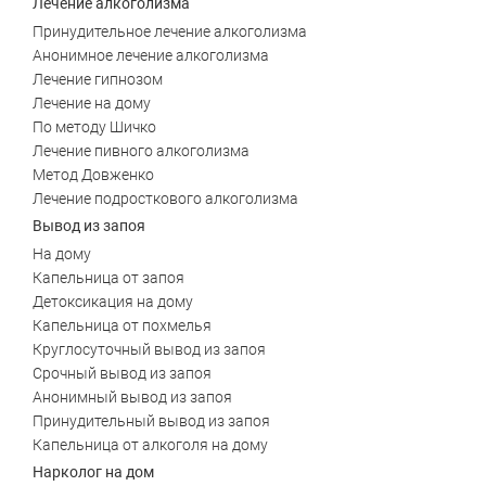
Лечение алкоголизма
Принудительное лечение алкоголизма
Анонимное лечение алкоголизма
Лечение гипнозом
Лечение на дому
По методу Шичко
Лечение пивного алкоголизма
Метод Довженко
ЗАДАТЬ ВОПРОС
Лечение подросткового алкоголизма
Касли
Роза
Вывод из запоя
ПОЛУЧИТЬ ПОМОЩЬ
ПОЛУЧИТЬ ПОМОЩЬ
ПОЛУЧИТЬ ПОМОЩЬ
Челябинск
Сим
На дому
Капельница от запоя
Красногорский
Нязепетровск
Детоксикация на дому
Капельница от похмелья
Первомайский
Карабаш
Круглосуточный вывод из запоя
Срочный вывод из запоя
Юрюзань
Верхнеуральск
Анонимный вывод из запоя
Принудительный вывод из запоя
Локомотивный
Миньяр
Капельница от алкоголя на дому
Записаться
Записаться
Записаться
Нарколог на дом