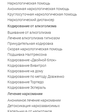
Зауральский
Межозерный
Наркологическая помощь
Анонимная наркологическая помощь
Я ознакомлен и принимаю
Я ознакомлен и принимаю
Я ознакомлен и принимаю
условия работы сайта
условия работы сайта
условия работы сайта
Катав-Ивановск
Куса
Задать вопрос
Круглосуточная наркологическая помощь
Наркологический диспансер
Пласт
Бакал
Я ознакомлен и принимаю
условия работы сайта
Кодирование от алкоголизма
Вшивание от алкоголизма
Усть-Катав
Верхний Уфалей
Лечение алкоголизма гипнозом
Принудительная кодировка
Еманжелинск
Карталы
Скорая наркологическая помощь
Подшивка Налтрексона
Аша
Трехгорный
Кодирование «Двойной блок»
Кодирование Вивитрол
Коркино
Кыштым
Кодирование на дому
Кодирование по методу Довженко
Южноуральск
Сатка
Кодирование Торпедо
Кодирование Эспераль
Чебаркуль
Снежинск
Лечение наркомании
Троицк
Озерск
Анонимное лечение наркомании
Детоксикация наркозависимых
Копейск
Миасс
Капельница от наркотиков