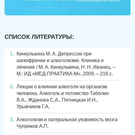
Аша
Трехгорный
Коркино
Кыштым
СПИСОК ЛИТЕРАТУРЫ:
Южноуральск
Сатка
Чебаркуль
Снежинск
Кинкулькина М. А. Депрессии при
шизофрении и алкоголизме. Клиника и
Троицк
Озерск
лечение / М. А. Кинкулькина, Н. Н. Иванец. –
М.: ИД «МЕД-ПРАКТИКА-М», 2009. – 216 с.
Копейск
Миасс
Лекции о влиянии алкоголя на организм
Златоуст
Магнитогорск
человека. Алкоголь и потомство Таболин
В.А., Жданова С.А., Пятницкая И.Н.,
Урывчиков Г.А.
Алкоголизм и латеральная уязвимость мозга
Чуприков А.П.