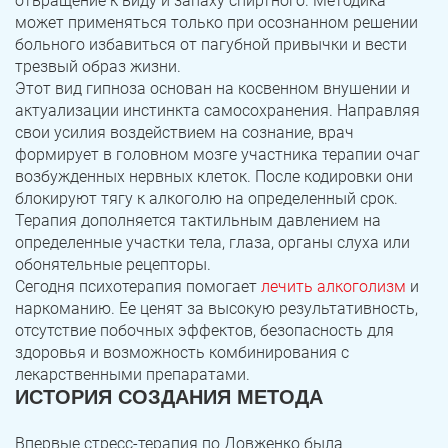
отвращение к виду и запаху спиртного. Методика
может применяться только при осознанном решении
больного избавиться от пагубной привычки и вести
трезвый образ жизни.
Этот вид гипноза основан на косвенном внушении и
актуализации инстинкта самосохранения. Направляя
свои усилия воздействием на сознание, врач
формирует в головном мозге участника терапии очаг
возбужденных нервных клеток. После кодировки они
блокируют тягу к алкоголю на определенный срок.
Терапия дополняется тактильным давлением на
определенные участки тела, глаза, органы слуха или
обонятельные рецепторы.
Сегодня психотерапия помогает
лечить алкоголизм
и
наркоманию. Ее ценят за высокую результативность,
отсутствие побочных эффектов, безопасность для
здоровья и возможность комбинирования с
лекарственными препаратами.
ИСТОРИЯ СОЗДАНИЯ МЕТОДА
Впервые стресс-терапия по Довженко была