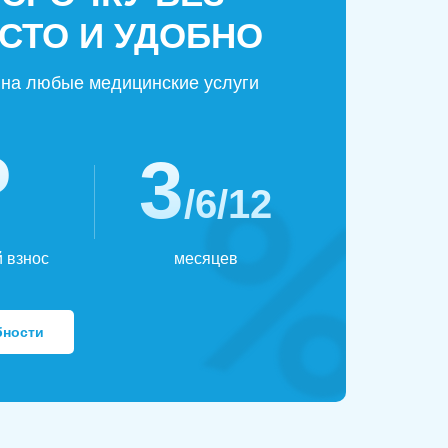
СТО И УДОБНО
на любые медицинские услуги
₽
3
/6/12
 взнос
месяцев
бности