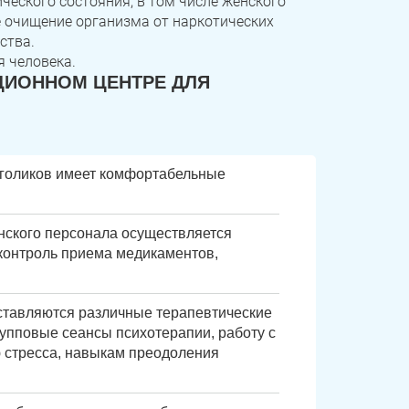
ческого состояния, в том числе женского
 очищение организма от наркотических
ства.
я человека.
ЦИОННОМ ЦЕНТРЕ ДЛЯ
оголиков имеет комфортабельные
нского персонала осуществляется
контроль приема медикаментов,
ставляются различные терапевтические
упповые сеансы психотерапии, работу с
ю стресса, навыкам преодоления