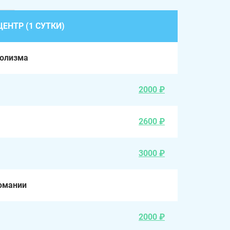
ЕНТР (1 СУТКИ)
голизма
2000 ₽
2600 ₽
3000 ₽
омании
2000 ₽