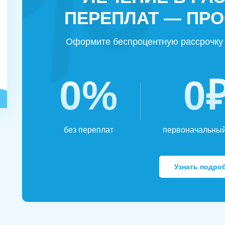
ПЕРЕПЛАТ — ПРО
Оформите беспроцентную рассрочку 
0%
0
ЗАДАТЬ ВОПРОС
без переплат
первоначальный
Касли
Роза
Челябинск
ПОЛУЧИТЬ ПОМОЩЬ
ПОЛУЧИТЬ ПОМОЩЬ
ПОЛУЧИТЬ ПОМОЩЬ
Сим
Красногорский
Нязепетровск
Узнать подро
Первомайский
Карабаш
Юрюзань
Верхнеуральск
Локомотивный
Миньяр