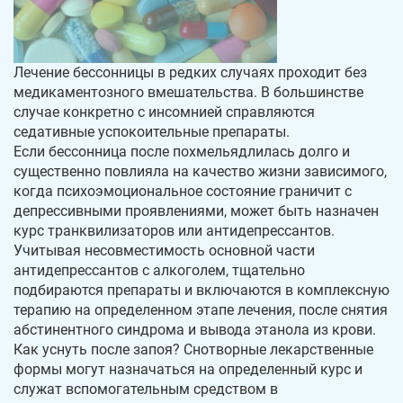
Юрюзань
Верхнеуральск
Локомотивный
Миньяр
Записаться
Записаться
Записаться
Лечение бессонницы в редких случаях проходит без
Зауральский
Межозерный
медикаментозного вмешательства. В большинстве
случае конкретно с инсомнией справляются
Я ознакомлен и принимаю
Я ознакомлен и принимаю
Я ознакомлен и принимаю
условия работы сайта
условия работы сайта
условия работы сайта
Катав-Ивановск
Куса
Задать вопрос
седативные успокоительные препараты.
Если бессонница после похмельядлилась долго и
Пласт
Бакал
существенно повлияла на качество жизни зависимого,
Я ознакомлен и принимаю
условия работы сайта
когда психоэмоциональное состояние граничит с
Усть-Катав
Верхний Уфалей
депрессивными проявлениями, может быть назначен
курс транквилизаторов или антидепрессантов.
Еманжелинск
Карталы
Учитывая несовместимость основной части
антидепрессантов с алкоголем, тщательно
Аша
Трехгорный
подбираются препараты и включаются в комплексную
терапию на определенном этапе лечения, после снятия
Коркино
Кыштым
абстинентного синдрома и вывода этанола из крови.
Как уснуть после запоя? Снотворные лекарственные
Южноуральск
Сатка
формы могут назначаться на определенный курс и
служат вспомогательным средством в
Чебаркуль
Снежинск