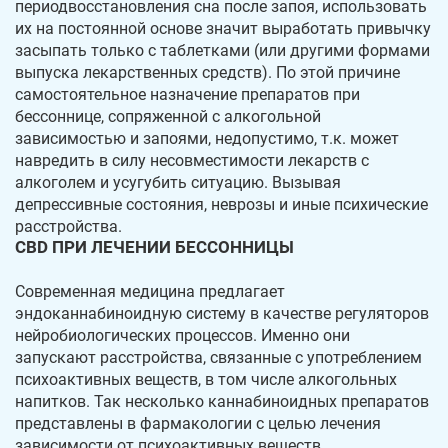
периодвосстановления сна после запоя, использовать
их на постоянной основе значит выработать привычку
Троицк
Озерск
засыпать только с таблетками (или другими формами
выпуска лекарственных средств). По этой причине
Копейск
Миасс
самостоятельное назначение препаратов при
бессоннице, сопряженной с алкогольной
Златоуст
Магнитогорск
зависимостью и запоями, недопустимо, т.к. может
навредить в силу несовместимости лекарств с
алкоголем и усугубить ситуацию. Вызывая
депрессивные состояния, неврозы и иные психические
расстройства.
CBD ПРИ ЛЕЧЕНИИ БЕССОННИЦЫ
Современная медицина предлагает
эндоканнабиноидную систему в качестве регуляторов
нейробиологических процессов. Именно они
запускают расстройства, связанные с употреблением
психоактивных веществ, в том числе алкогольных
напитков. Так несколько каннабиноидных препаратов
представлены в фармакологии с целью лечения
зависимости от психоактивных веществ.