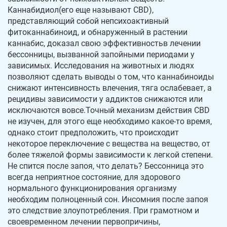
Каннабидиол(его еще называют CBD),
представляющий собой непсихоактивный
фитоканнабиноид, и обнаруженный в растении
каннабис, доказал свою эффективностьв лечении
бессонницы, вызванной запойными периодами у
зависимых. Исследования на животных и людях
позволяют сделать выводы о том, что каннабиноиды
снижают интенсивность влечения, тяга ослабевает, а
рецидивы зависимости у аддиктов снижаются или
исключаются вовсе.Точный механизм действия CBD
не изучен, для этого еще необходимо какое-то время,
однако стоит предположить, что происходит
некоторое переключение с вещества на вещество, от
более тяжелой формы зависимости к легкой степени.
Не спится после запоя, что делать? Бессонница это
всегда неприятное состояние, для здорового
нормального функционирования организму
необходим полноценный сон. Инсомния после запоя
это следствие злоупотребления. При грамотном и
своевременном лечении первопричины,