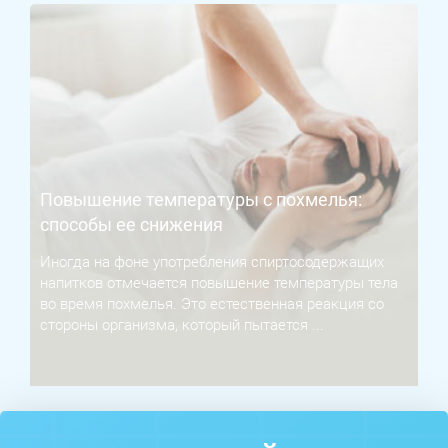
Повышение температуры с похмелья:
способы ее снижения
Иногда на фоне употребления спиртосодержащих
напитков отмечается повышение температуры тела
во время похмелья. Это естественная реакция со
стороны организма, который пытается ...