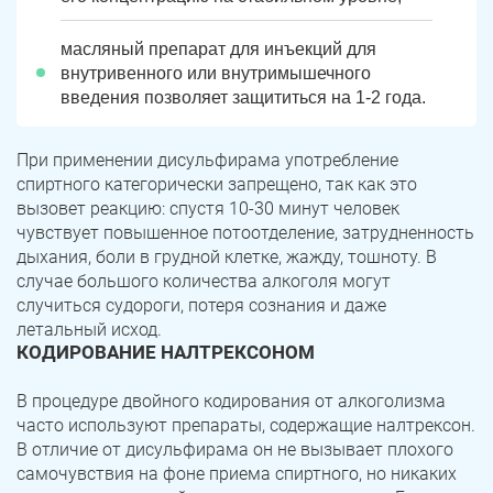
Юрюзань
Верхнеуральск
масляный препарат для инъекций для
Локомотивный
Миньяр
внутривенного или внутримышечного
Записаться
Записаться
Записаться
введения позволяет защититься на 1-2 года.
Зауральский
Межозерный
Я ознакомлен и принимаю
Я ознакомлен и принимаю
Я ознакомлен и принимаю
условия работы сайта
условия работы сайта
условия работы сайта
Катав-Ивановск
Куса
Задать вопрос
При применении дисульфирама употребление
спиртного категорически запрещено, так как это
Пласт
Бакал
вызовет реакцию: спустя 10-30 минут человек
Я ознакомлен и принимаю
условия работы сайта
чувствует повышенное потоотделение, затрудненность
Усть-Катав
Верхний Уфалей
дыхания, боли в грудной клетке, жажду, тошноту. В
случае большого количества алкоголя могут
Еманжелинск
Карталы
случиться судороги, потеря сознания и даже
летальный исход.
Аша
Трехгорный
КОДИРОВАНИЕ НАЛТРЕКСОНОМ
Коркино
Кыштым
В процедуре двойного кодирования от алкоголизма
часто используют препараты, содержащие налтрексон.
Южноуральск
Сатка
В отличие от дисульфирама он не вызывает плохого
самочувствия на фоне приема спиртного, но никаких
Чебаркуль
Снежинск