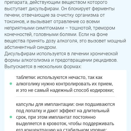
препарата, действующим веществом которого
выступает дисульфирам. Он блокирует ферменты
печени, отвечающие за очистку организма от
токсинов, и вызывает отравление со всеми
неприятными симптомами – тошнотой, тремором
конечностей, головными болями. Если на фоне
вещества принять дозу алкоголя, это вызовет мощный
абстинентный синдром.
Дисульфирам используется в лечении хронической
формы алкоголизма и предотвращении рецидивов.
Выпускается в нескольких формах:
ЗАДАТЬ ВОПРОС
таблетки: используются нечасто, так как
Касли
Роза
алкоголику нужно контролировать их прием,
и это не самый надежный способ кодировки;
ПОЛУЧИТЬ ПОМОЩЬ
ПОЛУЧИТЬ ПОМОЩЬ
ПОЛУЧИТЬ ПОМОЩЬ
Челябинск
Сим
капсулы для имплантации: они подшиваются
Красногорский
Нязепетровск
под лопатку и дают эффект на длительный
срок, при этом имплантат постоянно
Первомайский
Карабаш
выделяется в кровоток, чтобы поддерживать
его концентрацию на стабильном уровне;