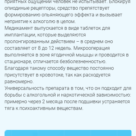
приятных ощущений человек не испытывает. Блокируя
опиодиные рецепторы, средство препятствует
Троицк
Озерск
формированию опьяняющего эффекта и вызывает
неприятие к алкоголю в целом.
Копейск
Миасс
Медикамент выпускается в виде таблеток для
имплантации, которые выделяются
Златоуст
Магнитогорск
пролонгированным действием – в среднем оно
составляет от 8 до 12 недель. Микрооперация
выполняется в зоне ягодичной мышцы и проводится в
стационаре, отличается безболезненностью.
Благодаря такому способу вещество постоянно
присутствует в кровотоке, так как расходуется
равномерно.
Универсальность препарата в том, что он подходит для
борьбы с алкогольной и наркотической зависимостью:
примерно через 2 месяца после подшивки устраняется
тяга к психоактивным веществам.