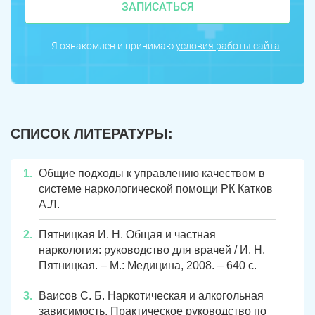
ЗАПИСАТЬСЯ
Пласт
Бакал
Я ознакомлен и принимаю
условия работы сайта
Я ознакомлен и принимаю
условия работы сайта
Усть-Катав
Верхний Уфалей
Еманжелинск
Карталы
Аша
Трехгорный
СПИСОК ЛИТЕРАТУРЫ:
Коркино
Кыштым
Южноуральск
Сатка
Общие подходы к управлению качеством в
системе наркологической помощи РК Катков
Чебаркуль
Снежинск
А.Л.
Троицк
Озерск
Пятницкая И. Н. Общая и частная
наркология: руководство для врачей / И. Н.
Копейск
Миасс
Пятницкая. – М.: Медицина, 2008. – 640 с.
Златоуст
Магнитогорск
Ваисов С. Б. Наркотическая и алкогольная
зависимость. Практическое руководство по