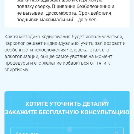
Пласт
Бакал
повязку сверху. Вшивание безболезненно и
Я ознакомлен и принимаю
условия работы сайта
не вызывает дискомфорта. Срок действия
Усть-Катав
Верхний Уфалей
подшивки максимальный – до 5 лет.
Еманжелинск
Карталы
Какая методика кодирования будет использоваться,
нарколог решает индивидуально, учитывая возраст и
Аша
Трехгорный
особенности телосложения человека, стаж его
алкоголизации, общее самочувствие на момент
Коркино
Кыштым
процедуры и его желание избавиться от тяги к
спиртному.
Южноуральск
Сатка
Чебаркуль
Снежинск
Троицк
Озерск
ХОТИТЕ УТОЧНИТЬ ДЕТАЛИ?
Копейск
Миасс
ЗАКАЖИТЕ БЕСПЛАТНУЮ КОНСУЛЬТАЦИЮ
Златоуст
Магнитогорск