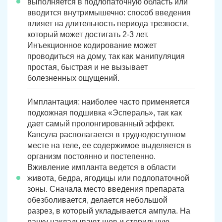
выполняется в подлопаточную область или
вводится внутримышечно: способ введения
влияет на длительность периода трезвости,
который может достигать 2-3 лет.
ЗАДАТЬ ВОПРОС
Инъекционное кодирование может
Касли
Роза
проводиться на дому, так как манипуляция
простая, быстрая и не вызывает
ПОЛУЧИТЬ ПОМОЩЬ
ПОЛУЧИТЬ ПОМОЩЬ
ПОЛУЧИТЬ ПОМОЩЬ
Челябинск
Сим
болезненных ощущений.
Красногорский
Нязепетровск
Имплантация: наиболее часто применяется
подкожная подшивка «Эспераль», так как
Первомайский
Карабаш
дает самый пролонгированный эффект.
Капсула располагается в труднодоступном
Юрюзань
Верхнеуральск
месте на теле, ее содержимое выделяется в
организм постоянно и постепенно.
Локомотивный
Миньяр
Вживление импланта ведется в области
Записаться
Записаться
Записаться
живота, бедра, ягодицы или подлопаточной
Зауральский
Межозерный
зоны. Сначала место введения препарата
обезболивается, делается небольшой
Я ознакомлен и принимаю
Я ознакомлен и принимаю
Я ознакомлен и принимаю
условия работы сайта
условия работы сайта
условия работы сайта
Катав-Ивановск
Куса
Задать вопрос
разрез, в который укладывается ампула. На
ранку накладывают шов и стерильную