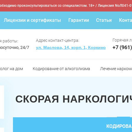
обходимо проконсультироваться со специалистом. 18+
/ Лицензия NoЛ041-0
Лицензии и сертификаты
Гарантии
Статьи
Конт
Горячая л
Адрес контакт-центра:
я работы:
+7 (961
осуточно, 24/7
ул. Маслова, 14, корп. 1, Коркино
олог на дом
Кодирование от алкоголизма
Лечение нарком
СКОРАЯ НАРКОЛОГ
КОДИРОВА