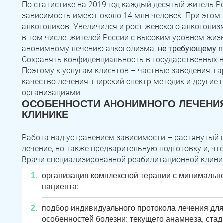
Зауральский
Межозерный
Катав-Ивановск
По статистике на 2019 год каждый десятый житель Р
зависимость имеют около 14 млн человек. При этом
Куса
Пласт
Бакал
алкоголиков. Увеличился и рост женского алкоголиз
Записаться
Записаться
Записаться
в том числе, жителей России с высоким уровнем жизн
Усть-Катав
Верхний Уфалей
Еманжелинск
анонимному лечению алкоголизма,
не требующему п
Сохранять конфиденциальность в государственных 
Я ознакомлен и принимаю
Я ознакомлен и принимаю
Я ознакомлен и принимаю
условия работы сайта
условия работы сайта
условия работы сайта
Карталы
Аша
Трехгорный
Задать вопрос
Поэтому к услугам клиентов – частные заведения, 
качество лечения, широкий спектр методик и други
Коркино
Кыштым
Южноуральск
организациями.
Я ознакомлен и принимаю
условия работы сайта
ОСОБЕННОСТИ АНОНИМНОГО ЛЕЧЕНИЯ
Сатка
Чебаркуль
Снежинск
КЛИНИКЕ
Троицк
Озерск
Копейск
Работа над устранением зависимости – растянутый п
лечение, но также предварительную подготовку и, чт
Миасс
Златоуст
Магнитогорск
Врачи специализированной реабилитационной клиник
организация комплексной терапии с минимальн
пациента;
подбор индивидуального протокола лечения для
особенностей болезни: текущего анамнеза, стади