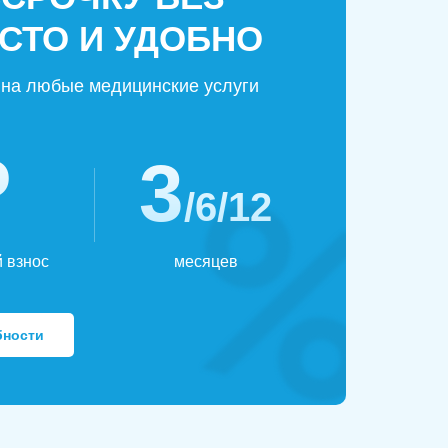
СТО И УДОБНО
на любые медицинские услуги
₽
3
/6/12
 взнос
месяцев
бности