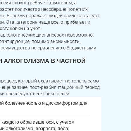
оссии злоупотребляет алкоголем, а
 растет количество несовершеннолетних
ма. Болезнь поражает людей разного статуса,
и. Эта категория чаще всего прибегает к
остановки на учет
.
наркологических диспансерах невозможно.
гарантирующие, помимо анонимности,
е преимущества по сравнению с бюджетными
 АЛКОГОЛИЗМА В ЧАСТНОЙ
роцесс, который охватывает не только само
о еще важнее, пост-реабилитационный период.
и преследуют несколько целей:
ой болезненностью и дискомфортом для
 каждого обратившегося, с учетом
и алкоголизма, возраста, пола;