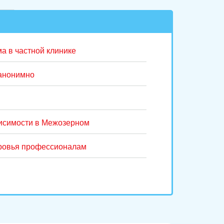
а в частной клинике
 анонимно
исимости в Межозерном
оровья профессионалам