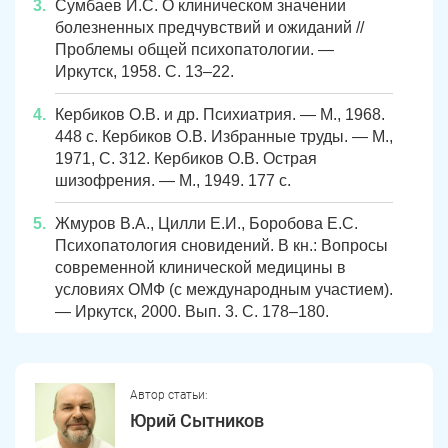
Сумбаев И.С. О клиническом значении
Первомайский
Карабаш
болезненных предчувствий и ожиданий //
Проблемы общей психопатологии. —
Юрюзань
Верхнеуральск
Иркутск, 1958. С. 13–22.
Локомотивный
Миньяр
Кербиков О.В. и др. Психиатрия. — М., 1968.
Записаться
Записаться
Записаться
448 с. Кербиков О.В. Избранные труды. — М.,
Зауральский
Межозерный
1971, С. 312. Кербиков О.В. Острая
Я ознакомлен и принимаю
Я ознакомлен и принимаю
Я ознакомлен и принимаю
условия работы сайта
условия работы сайта
условия работы сайта
шизофрения. — М., 1949. 177 с.
Катав-Ивановск
Куса
Задать вопрос
Жмуров В.А., Цилли Е.И., Боробова Е.С.
Пласт
Бакал
Я ознакомлен и принимаю
условия работы сайта
Психопатология сновидений. В кн.: Вопросы
современной клинической медицины в
Усть-Катав
Верхний Уфалей
условиях ОМФ (с международным участием).
— Иркутск, 2000. Вып. 3. С. 178–180.
Еманжелинск
Карталы
Аша
Трехгорный
Автор статьи:
Коркино
Кыштым
Юрий Сытников