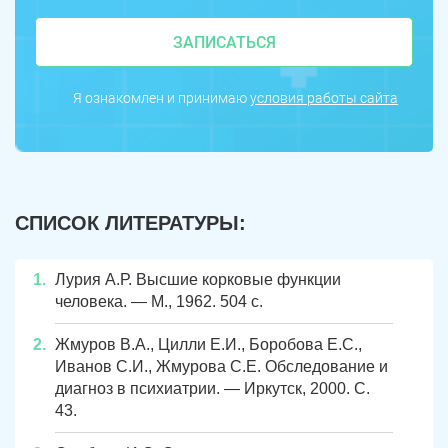
ЗАПИСАТЬСЯ
Я ознакомлен и принимаю
условия работы сайта
СПИСОК ЛИТЕРАТУРЫ:
Лурия А.Р. Высшие корковые функции
ЗАДАТЬ ВОПРОС
человека. — М., 1962. 504 с.
Касли
Роза
Жмуров В.А., Цилли Е.И., Боробова Е.С.,
ПОЛУЧИТЬ ПОМОЩЬ
ПОЛУЧИТЬ ПОМОЩЬ
ПОЛУЧИТЬ ПОМОЩЬ
Иванов С.И., Жмурова С.Е. Обследование и
Челябинск
Сим
диагноз в психиатрии. — Иркутск, 2000. С.
43.
Красногорский
Нязепетровск