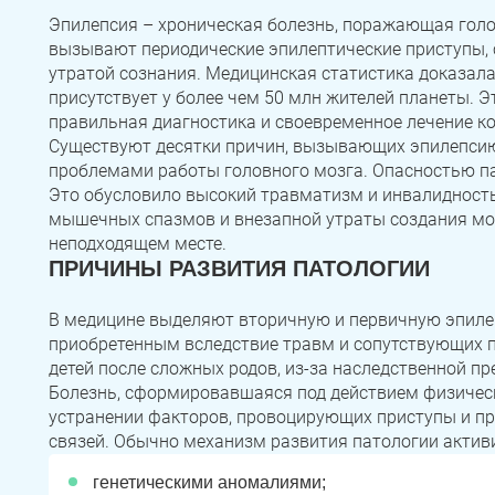
Зауральский
Межозерный
Катав-Ивановск
Эпилепсия – хроническая болезнь, поражающая гол
вызывают периодические эпилептические приступы,
Куса
Пласт
Бакал
утратой сознания. Медицинская статистика доказала
Записаться
Записаться
Записаться
присутствует у более чем 50 млн жителей планеты. Э
Усть-Катав
Верхний Уфалей
Еманжелинск
правильная диагностика и своевременное лечение ко
Я ознакомлен и принимаю
Я ознакомлен и принимаю
Я ознакомлен и принимаю
условия работы сайта
условия работы сайта
условия работы сайта
Существуют десятки причин, вызывающих эпилепси
Карталы
Аша
Трехгорный
Задать вопрос
проблемами работы головного мозга. Опасностью па
Это обусловило высокий травматизм и инвалидность
Коркино
Кыштым
Южноуральск
Я ознакомлен и принимаю
условия работы сайта
мышечных спазмов и внезапной утраты создания мо
неподходящем месте.
Сатка
Чебаркуль
Снежинск
ПРИЧИНЫ РАЗВИТИЯ ПАТОЛОГИИ
Троицк
Озерск
Копейск
В медицине выделяют вторичную и первичную эпиле
приобретенным вследствие травм и сопутствующих п
Миасс
Златоуст
Магнитогорск
детей после сложных родов, из-за наследственной п
Болезнь, сформировавшаяся под действием физическ
устранении факторов, провоцирующих приступы и пр
связей. Обычно механизм развития патологии активи
генетическими аномалиями;