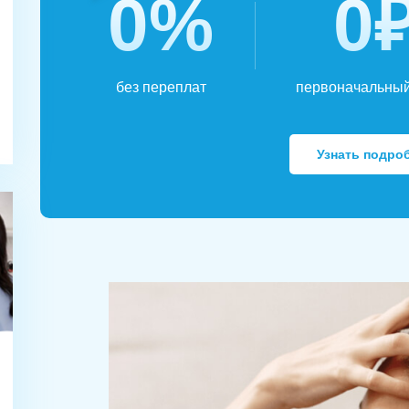
0%
0
без переплат
первоначальный
Узнать подро