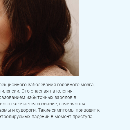
фекционного заболевания головного мозга,
илепсии. Это опасная патология,
азованием избыточных зарядов в
тью отключается сознание, появляются
змы и судороги. Такие симптомы приводят к
онтролируемых падений в момент приступа.