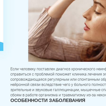
ЗАДАТЬ ВОПРОС
Касли
Роза
Челябинск
Если человеку поставлен диагноз хронического неин
справиться с проблемой поможет клиника лечения эп
ПОЛУЧИТЬ ПОМОЩЬ
ПОЛУЧИТЬ ПОМОЩЬ
ПОЛУЧИТЬ ПОМОЩЬ
Сим
Красногорский
Нязепетровск
сопровождающаяся регулярным или спонтанным обр
нейронной связи вследствие чего у больного полнос
Первомайский
Карабаш
Юрюзань
зрительные и звуковые галлюцинации, мышечные спа
сбоям в работе организма и травматизму из-за нек
Верхнеуральск
Локомотивный
Миньяр
ОСОБЕННОСТИ ЗАБОЛЕВАНИЯ