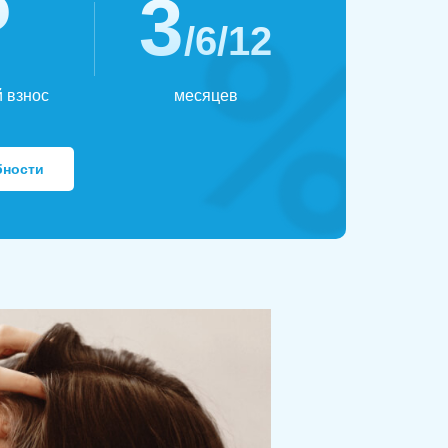
₽
3
/6/12
 взнос
месяцев
бности