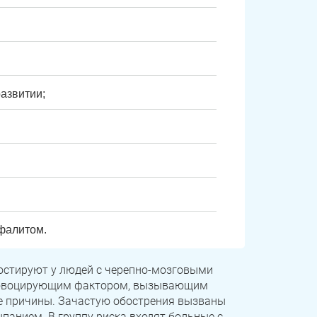
азвитии;
фалитом.
остируют у людей с черепно-мозговыми
Провоцирующим фактором, вызывающим
гие причины. Зачастую обострения вызваны
анием. В группу риска входят больные с