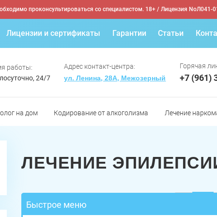
обходимо проконсультироваться со специалистом. 18+
/ Лицензия NoЛ041-0
Лицензии и сертификаты
Гарантии
Статьи
Конт
Горячая лин
Адрес контакт-центра:
я работы:
+7 (961) 
лосуточно, 24/7
ул. Ленина, 28А, Межозерный
олог на дом
Кодирование от алкоголизма
Лечение нарком
ЛЕЧЕНИЕ ЭПИЛЕПСИ
Быстрое меню