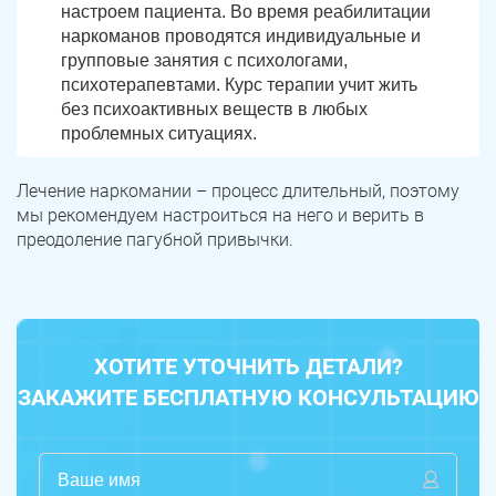
настроем пациента. Во время реабилитации
наркоманов проводятся индивидуальные и
групповые занятия с психологами,
психотерапевтами. Курс терапии учит жить
без психоактивных веществ в любых
проблемных ситуациях.
Лечение наркомании – процесс длительный, поэтому
мы рекомендуем настроиться на него и верить в
преодоление пагубной привычки.
ЗАДАТЬ ВОПРОС
Касли
Роза
ХОТИТЕ УТОЧНИТЬ ДЕТАЛИ?
ПОЛУЧИТЬ ПОМОЩЬ
ПОЛУЧИТЬ ПОМОЩЬ
ПОЛУЧИТЬ ПОМОЩЬ
Челябинск
Сим
ЗАКАЖИТЕ БЕСПЛАТНУЮ КОНСУЛЬТАЦИЮ
Красногорский
Нязепетровск
Первомайский
Карабаш