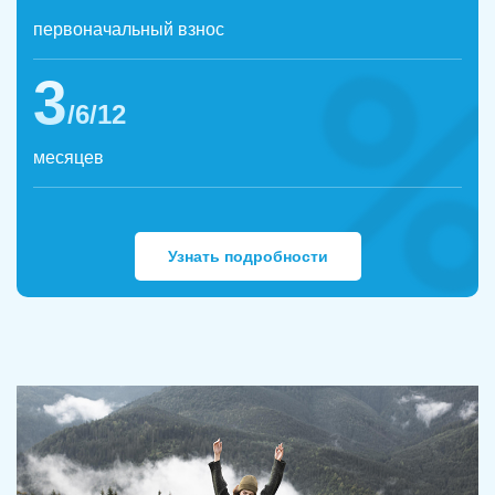
первоначальный взнос
3
/6/12
месяцев
Узнать подробности