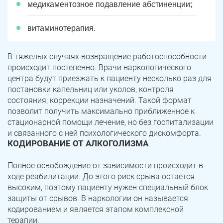
медикаментозное подавление абстиненции;
витаминотерапия.
В тяжелых случаях возвращение работоспособности
происходит постепенно. Врачи наркологического
центра будут приезжать к пациенту несколько раз для
постановки капельниц или уколов, контроля
состояния, коррекции назначений. Такой формат
позволит получить максимально приближенное к
стационарной помощи лечение, но без госпитализации
ЗАДАТЬ ВОПРОС
и связанного с ней психологического дискомфорта.
Касли
Роза
КОДИРОВАНИЕ ОТ АЛКОГОЛИЗМА
ПОЛУЧИТЬ ПОМОЩЬ
ПОЛУЧИТЬ ПОМОЩЬ
ПОЛУЧИТЬ ПОМОЩЬ
Челябинск
Сим
Полное освобождение от зависимости происходит в
ходе реабилитации. До этого риск срыва остается
Красногорский
Нязепетровск
высоким, поэтому пациенту нужен специальный блок
защиты от срывов. В наркологии он называется
Первомайский
Карабаш
кодированием и является этапом комплексной
терапии.