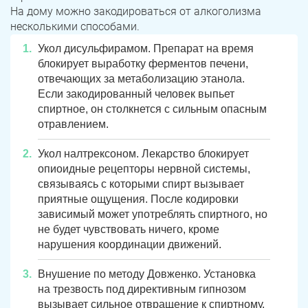
Юрюзань
Верхнеуральск
На дому можно закодироваться от алкоголизма
несколькими способами.
Локомотивный
Миньяр
Укол дисульфирамом. Препарат на время
Записаться
Записаться
Записаться
Зауральский
Межозерный
блокирует выработку ферментов печени,
отвечающих за метаболизацию этанола.
Я ознакомлен и принимаю
Я ознакомлен и принимаю
Я ознакомлен и принимаю
условия работы сайта
условия работы сайта
условия работы сайта
Катав-Ивановск
Куса
Если закодированный человек выпьет
Задать вопрос
спиртное, он столкнется с сильным опасным
Пласт
Бакал
отравлением.
Я ознакомлен и принимаю
условия работы сайта
Укол налтрексоном. Лекарство блокирует
Усть-Катав
Верхний Уфалей
опиоидные рецепторы нервной системы,
связываясь с которыми спирт вызывает
Еманжелинск
Карталы
приятные ощущения. После кодировки
зависимый может употреблять спиртного, но
Аша
Трехгорный
не будет чувствовать ничего, кроме
нарушения координации движений.
Коркино
Кыштым
Внушение по методу Довженко. Установка
Южноуральск
Сатка
на трезвость под директивным гипнозом
вызывает сильное отвращение к спиртному.
Чебаркуль
Снежинск