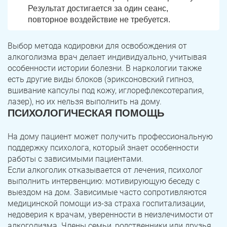
Результат достигается за один сеанс,
повторное воздействие не требуется.
Троицк
Озерск
Копейск
Миасс
Выбор метода кодировки для освобождения от
алкоголизма врач делает индивидуально, учитывая
Златоуст
Магнитогорск
особенности истории болезни. В наркологии также
есть другие виды блоков (эриксоновский гипноз,
вшивание капсулы под кожу, иглорефлексотерапия,
лазер), но их нельзя выполнить на дому.
ПСИХОЛОГИЧЕСКАЯ ПОМОЩЬ
На дому пациент может получить профессиональную
поддержку психолога, который знает особенности
работы с зависимыми пациентами.
Если алкоголик отказывается от лечения, психолог
выполнить интервенцию: мотивирующую беседу с
выездом на дом. Зависимые часто сопротивляются
медицинской помощи из-за страха госпитализации,
недоверия к врачам, уверенности в неизлечимости от
алкоголизма. Члены семьи, родственники или друзья