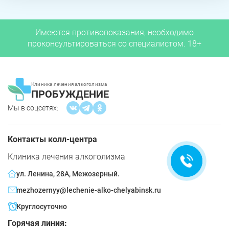
Имеются противопоказания, необходимо
проконсультироваться со специалистом. 18+
Клиника лечения алкоголизма
Ольга Кравченко
ПРОБУЖДЕНИЕ
Здравствуйте! Готова помочь
Мы в соцсетях:
вам. Напишите мне, если у
вас появятся вопросы.
Контакты колл-центра
Клиника лечения алкоголизма
ул. Ленина, 28А, Межозерный.
mezhozernyy@lechenie-alko-chelyabinsk.ru
Круглосуточно
Горячая линия: