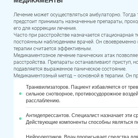
МЕДИКАМЕНТЫ
Лечение может осуществляться амбулаторно. Тогда 
предстоит принимать назначенные препараты, прохо
его для коррекции лечения.
Часто при расстройстве назначается стационарная т
постоянным наблюдением врачей. Он своевременно п
терапии считается эффективным.
Медикаментозное лечение панических атак позволяе
расстройства. Препараты останавливают приступ, н
подавляется выраженное паническое состояние.
Медикаментозный метод – основной в терапии. Он п
Транквилизаторов. Пациент избавляется от тре
сильное снотворное, противосудорожное возде
расслаблению.
Антидепрессантов. Специалист назначает эти с
Действующие компоненты способны являться п
Нейролептиков. Врач прописывает средства дл