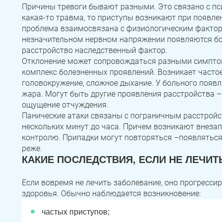
Зауральский
Межозерный
Катав-Ивановск
Причины тревоги бывают разными. Это связано с п
какая-то травма, то приступы возникают при появле
Куса
Пласт
Бакал
проблема взаимосвязана с физиологическим фактор
Записаться
Записаться
Записаться
незначительном нервном напряжении появляются б
Усть-Катав
Верхний Уфалей
Еманжелинск
расстройство наследственный фактор.
Отклонение может сопровождаться разными симпто
Я ознакомлен и принимаю
Я ознакомлен и принимаю
Я ознакомлен и принимаю
условия работы сайта
условия работы сайта
условия работы сайта
Карталы
Аша
Трехгорный
Задать вопрос
комплекс болезненных проявлений. Возникает частое 
головокружение, сложное дыхание. У больного появ
Коркино
Кыштым
Южноуральск
жара. Могут быть другие проявления расстройства – 
Я ознакомлен и принимаю
условия работы сайта
ощущение отчуждения.
Сатка
Чебаркуль
Снежинск
Панические атаки связаны с пограничным расстройс
нескольких минут до часа. Причем возникают внеза
Троицк
Озерск
Копейск
контролю. Припадки могут повторяться –появляться 
реже.
Миасс
Златоуст
Магнитогорск
КАКИЕ ПОСЛЕДСТВИЯ, ЕСЛИ НЕ ЛЕЧИТ
Если вовремя не лечить заболевание, оно прогресси
здоровья. Обычно наблюдается возникновение:
частых приступов;