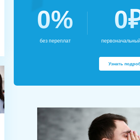
0%
0
без переплат
первоначальный
Узнать подро