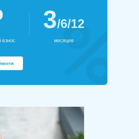
₽
3
/6/12
 взнос
месяцев
бности