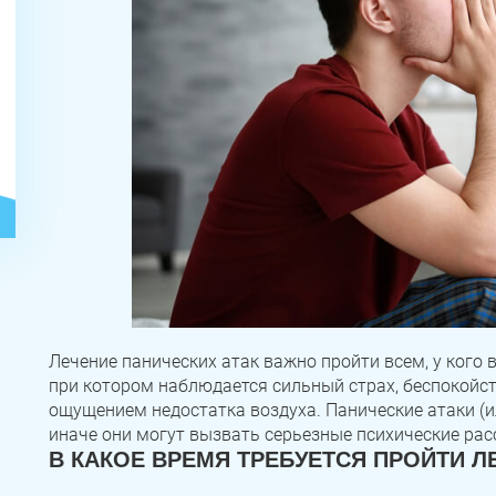
ЗАДАТЬ ВОПРОС
Касли
Роза
Челябинск
ПОЛУЧИТЬ ПОМОЩЬ
ПОЛУЧИТЬ ПОМОЩЬ
ПОЛУЧИТЬ ПОМОЩЬ
Сим
Красногорский
Нязепетровск
Лечение панических атак важно пройти всем, у кого 
при котором наблюдается сильный страх, беспокойств
Первомайский
Карабаш
Юрюзань
ощущением недостатка воздуха. Панические атаки (ил
иначе они могут вызвать серьезные психические рас
Верхнеуральск
Локомотивный
Миньяр
В КАКОЕ ВРЕМЯ ТРЕБУЕТСЯ ПРОЙТИ Л