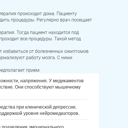
терапия происходит дома. Пациенту
дить процедуры. Регулярно врач посещает
ерапия. Тогда пациент находится под
роходит все процедуры. Такой метод
т избавиться от болезненных симптомов
ормализуют работу мозга. С ними
редполагает прием:
вожности, напряжения. У медикаментов
йствие. Они способствуют мышечному
редства при клинической депрессии.
оддержкой уровня нейромедиаторов.
я подавления эмоционального