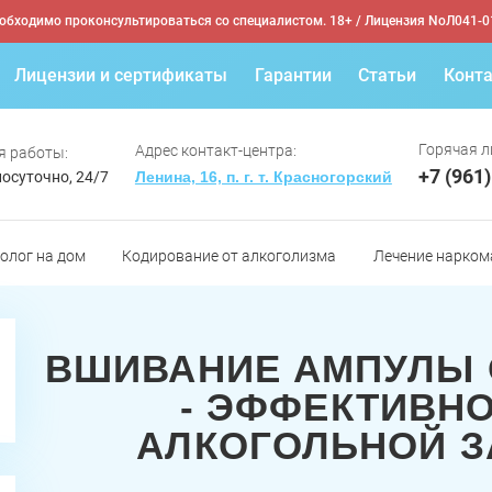
обходимо проконсультироваться со специалистом. 18+
/ Лицензия NoЛ041-0
Лицензии и сертификаты
Гарантии
Статьи
Конт
Горячая л
Адрес контакт-центра:
я работы:
+7 (961
осуточно, 24/7
Ленина, 16, п. г. т. Красногорский
олог на дом
Кодирование от алкоголизма
Лечение нарком
ВШИВАНИЕ АМПУЛЫ 
- ЭФФЕКТИВН
АЛКОГОЛЬНОЙ 