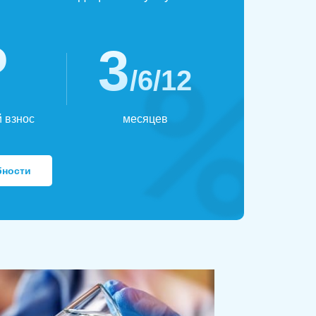
₽
3
/6/12
 взнос
месяцев
бности