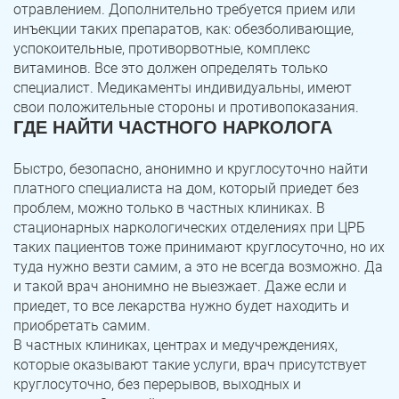
отравлением. Дополнительно требуется прием или
инъекции таких препаратов, как: обезболивающие,
успокоительные, противорвотные, комплекс
витаминов. Все это должен определять только
специалист. Медикаменты индивидуальны, имеют
свои положительные стороны и противопоказания.
ГДЕ НАЙТИ ЧАСТНОГО НАРКОЛОГА
Быстро, безопасно, анонимно и круглосуточно найти
ЗАДАТЬ ВОПРОС
платного специалиста на дом, который приедет без
Касли
Роза
проблем, можно только в частных клиниках. В
стационарных наркологических отделениях при ЦРБ
ПОЛУЧИТЬ ПОМОЩЬ
ПОЛУЧИТЬ ПОМОЩЬ
ПОЛУЧИТЬ ПОМОЩЬ
Челябинск
Сим
таких пациентов тоже принимают круглосуточно, но их
туда нужно везти самим, а это не всегда возможно. Да
Красногорский
Нязепетровск
и такой врач анонимно не выезжает. Даже если и
приедет, то все лекарства нужно будет находить и
Первомайский
Карабаш
приобретать самим.
В частных клиниках, центрах и медучреждениях,
Юрюзань
Верхнеуральск
которые оказывают такие услуги, врач присутствует
круглосуточно, без перерывов, выходных и
Локомотивный
Миньяр