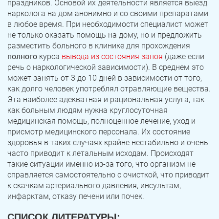
праздников. Основой их деятельности является выезд
Записаться
Записаться
Записаться
нарколога на дом анонимно и со своими препаратами
Зауральский
Межозерный
в любое время. При необходимости специалист может
не только оказать помощь на дому, но и предложить
Я ознакомлен и принимаю
Я ознакомлен и принимаю
Я ознакомлен и принимаю
условия работы сайта
условия работы сайта
условия работы сайта
Катав-Ивановск
Куса
Задать вопрос
разместить больного в клинике для прохождения
полного
курса
вывода из состояния запоя
(даже если
Пласт
Бакал
речь о наркологической зависимости). В среднем это
Я ознакомлен и принимаю
условия работы сайта
может занять от 3 до 10 дней в зависимости от того,
Усть-Катав
Верхний Уфалей
как долго человек употреблял отравляющие вещества.
Эта наиболее адекватная и рациональная услуга, так
Еманжелинск
Карталы
как больным людям нужна круглосуточная
медицинская помощь, полноценное лечение, уход и
Аша
Трехгорный
присмотр медицинского персонала. Их состояние
здоровья в таких случаях крайне нестабильно и очень
Коркино
Кыштым
часто приводит к летальным исходам. Происходят
такие ситуации именно из-за того, что организм не
Южноуральск
Сатка
справляется самостоятельно с очисткой, что приводит
к скачкам артериального давления, инсультам,
Чебаркуль
Снежинск
инфарктам, отказу печени или почек.
Троицк
Озерск
СПИСОК ЛИТЕРАТУРЫ: