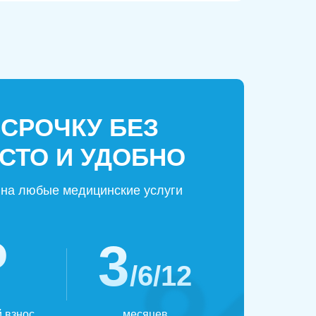
ССРОЧКУ БЕЗ
СТО И УДОБНО
на любые медицинские услуги
₽
3
/6/12
 взнос
месяцев