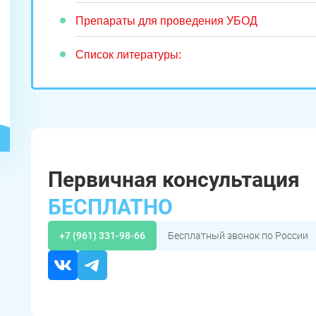
Препараты для проведения УБОД
Список литературы:
Первичная консультация
ЗАДАТЬ ВОПРОС
Касли
Роза
Челябинск
БЕСПЛАТНО
ПОЛУЧИТЬ ПОМОЩЬ
ПОЛУЧИТЬ ПОМОЩЬ
ПОЛУЧИТЬ ПОМОЩЬ
Сим
Красногорский
Нязепетровск
+7 (961) 331-98-66
Бесплатный звонок по России
Первомайский
Карабаш
Юрюзань
Верхнеуральск
Локомотивный
Миньяр