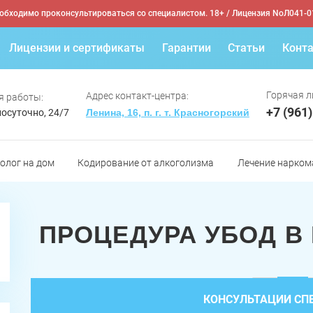
обходимо проконсультироваться со специалистом. 18+
/ Лицензия NoЛ041-0
Лицензии и сертификаты
Гарантии
Статьи
Конт
Горячая л
Адрес контакт-центра:
я работы:
+7 (961
осуточно, 24/7
Ленина, 16, п. г. т. Красногорский
олог на дом
Кодирование от алкоголизма
Лечение нарком
ПРОЦЕДУРА УБОД В
КОНСУЛЬТАЦИИ СП