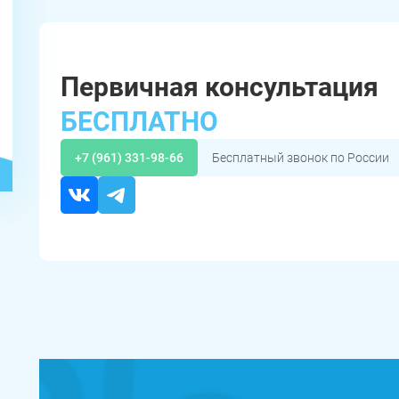
Первичная консультация
БЕСПЛАТНО
+7 (961) 331-98-66
Бесплатный звонок по России
ЗАДАТЬ ВОПРОС
Касли
Роза
Челябинск
ПОЛУЧИТЬ ПОМОЩЬ
ПОЛУЧИТЬ ПОМОЩЬ
ПОЛУЧИТЬ ПОМОЩЬ
Сим
Красногорский
Нязепетровск
Первомайский
Карабаш
Юрюзань
Верхнеуральск
Локомотивный
Миньяр