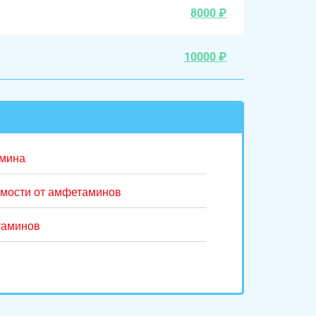
8000 ₽
10000 ₽
амина
имости от амфетаминов
таминов