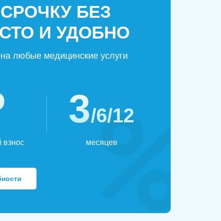
ССРОЧКУ БЕЗ
СТО И УДОБНО
на любые медицинские услуги
₽
3
/6/12
 взнос
месяцев
бности