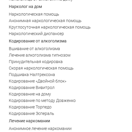
Записаться
Записаться
Записаться
Зауральский
Межозерный
Нарколог на дом
Наркологическая помощь
Я ознакомлен и принимаю
Я ознакомлен и принимаю
Я ознакомлен и принимаю
условия работы сайта
условия работы сайта
условия работы сайта
Катав-Ивановск
Куса
Задать вопрос
Анонимная наркологическая помощь
Круглосуточная наркологическая помощь
Пласт
Бакал
Наркологический диспансер
Я ознакомлен и принимаю
условия работы сайта
Кодирование от алкоголизма
Усть-Катав
Верхний Уфалей
Вшивание от алкоголизма
Лечение алкоголизма гипнозом
Еманжелинск
Карталы
Принудительная кодировка
Скорая наркологическая помощь
Аша
Трехгорный
Подшивка Налтрексона
Кодирование «Двойной блок»
Коркино
Кыштым
Кодирование Вивитрол
Кодирование на дому
Южноуральск
Сатка
Кодирование по методу Довженко
Кодирование Торпедо
Чебаркуль
Снежинск
Кодирование Эспераль
Лечение наркомании
Троицк
Озерск
Анонимное лечение наркомании