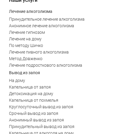
Наши услуги
Лечение алкоголизма
Принудительное лечение алкоголизма
Анонимное лечение алкоголизма
Лечение гипнозом
Лечение на дому
По методу Шичко
Лечение пивного алкоголизма
ЗАДАТЬ ВОПРОС
Метод Довженко
Касли
Роза
Лечение подросткового алкоголизма
Вывод из запоя
ПОЛУЧИТЬ ПОМОЩЬ
ПОЛУЧИТЬ ПОМОЩЬ
ПОЛУЧИТЬ ПОМОЩЬ
Челябинск
Сим
На дому
Капельница от запоя
Красногорский
Нязепетровск
Детоксикация на дому
Капельница от похмелья
Первомайский
Карабаш
Круглосуточный вывод из запоя
Срочный вывод из запоя
Юрюзань
Верхнеуральск
Анонимный вывод из запоя
Принудительный вывод из запоя
Локомотивный
Миньяр
Капельница от алкоголя на дому