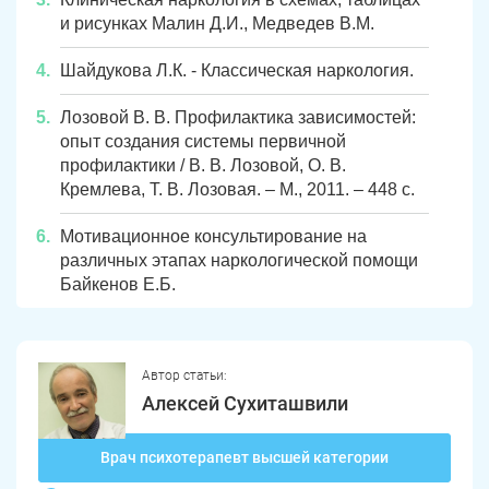
и рисунках Малин Д.И., Медведев В.М.
ЗАДАТЬ ВОПРОС
Шайдукова Л.К. - Классическая наркология.
Касли
Роза
Лозовой В. В. Профилактика зависимостей:
ПОЛУЧИТЬ ПОМОЩЬ
ПОЛУЧИТЬ ПОМОЩЬ
ПОЛУЧИТЬ ПОМОЩЬ
Челябинск
Сим
опыт создания системы первичной
профилактики / В. В. Лозовой, О. В.
Красногорский
Нязепетровск
Кремлева, Т. В. Лозовая. – М., 2011. – 448 с.
Первомайский
Карабаш
Мотивационное консультирование на
различных этапах наркологической помощи
Юрюзань
Верхнеуральск
Байкенов Е.Б.
Локомотивный
Миньяр
Записаться
Записаться
Записаться
Зауральский
Межозерный
Автор статьи:
Алексей Сухиташвили
Я ознакомлен и принимаю
Я ознакомлен и принимаю
Я ознакомлен и принимаю
условия работы сайта
условия работы сайта
условия работы сайта
Катав-Ивановск
Куса
Задать вопрос
Врач психотерапевт высшей категории
Пласт
Бакал
Я ознакомлен и принимаю
условия работы сайта