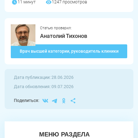
11 минут
1247 просмотров
Усть-Катав
Верхний Уфалей
Еманжелинск
Карталы
Статью проверил:
Аша
Трехгорный
Анатолий Тихонов
Коркино
Кыштым
Врач высшей категории, руководитель клиники
Южноуральск
Сатка
Чебаркуль
Снежинск
Дата публикации: 28.06.2026
Дата обновления: 09.07.2026
Троицк
Озерск
Поделиться:
Копейск
Миасс
Златоуст
Магнитогорск
МЕНЮ РАЗДЕЛА